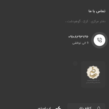
تماس با ما
دفتر مرکزی : کرج ، گوهردشت ،
09108293796
9 الی توافقی
کافه بازار
اپ استور