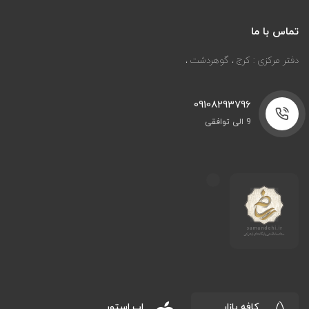
تماس با ما
دفتر مرکزی : کرج ، گوهردشت ،
09108293796
9 الی توافقی
کافه بازار
اپ استور