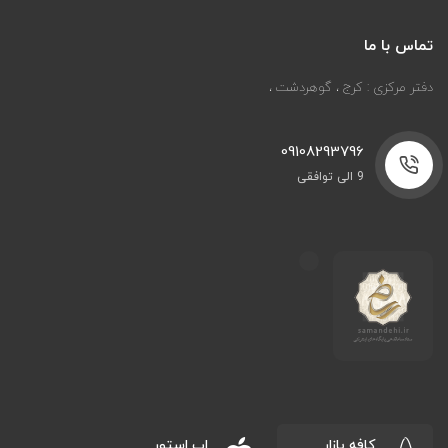
تماس با ما
دفتر مرکزی : کرج ، گوهردشت ،
09108293796
9 الی توافقی
کافه بازار
اپ استور