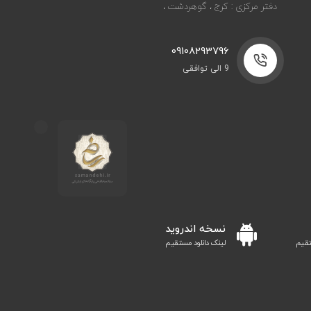
دفتر مرکزی : کرج ، گوهردشت ،
09108293796
9 الی توافقی
نسخه اندروید
تقیم
لینک دانلود مستقیم