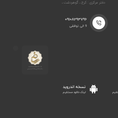
دفتر مرکزی : کرج ، گوهردشت ،
09108293796
9 الی توافقی
نسخه اندروید
تقیم
لینک دانلود مستقیم