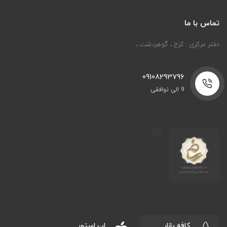
تماس با ما
دفتر مرکزی : کرج ، گوهردشت ،
09108293796
9 الی توافقی
کافه بازار
اپ استور