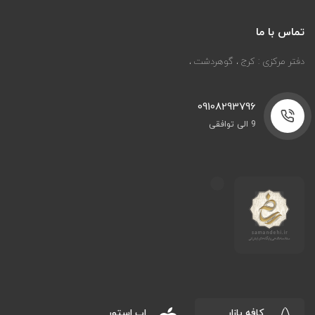
تماس با ما
دفتر مرکزی : کرج ، گوهردشت ،
09108293796
9 الی توافقی
کافه بازار
اپ استور