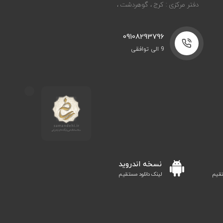
دفتر مرکزی : کرج ، گوهردشت ،
09108293796
9 الی توافقی
نسخه اندروید
تقیم
لینک دانلود مستقیم