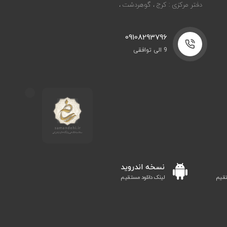
دفتر مرکزی : کرج ، گوهردشت ،
09108293796
9 الی توافقی
نسخه اندروید
تقیم
لینک دانلود مستقیم