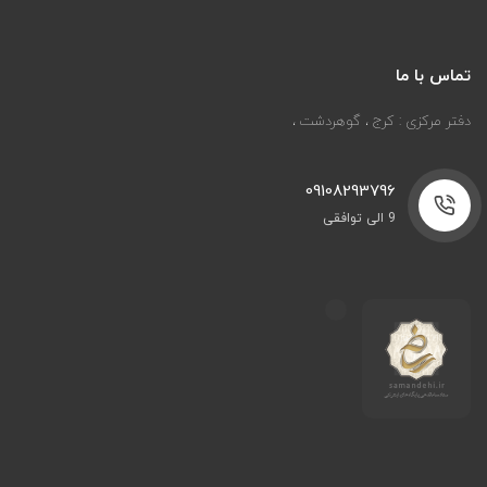
تماس با ما
دفتر مرکزی : کرج ، گوهردشت ،
09108293796
9 الی توافقی