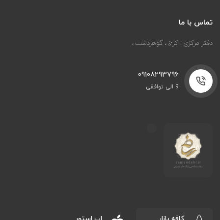
تماس با ما
دفتر مرکزی : کرج ، گوهردشت ،
09108293796
9 الی توافقی
کافه بازار
اپ استور