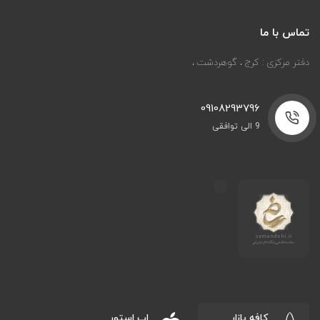
تماس با ما
دفتر مرکزی : کرج ، گوهردشت ،
09108293796
9 الی توافقی
کافه بازار
اپ استور