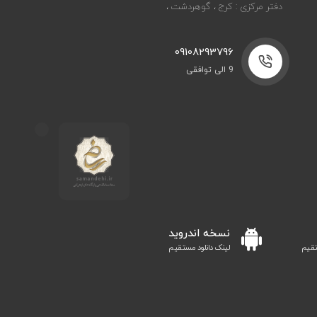
دفتر مرکزی : کرج ، گوهردشت ،
09108293796
9 الی توافقی
نسخه اندروید
تقیم
لینک دانلود مستقیم