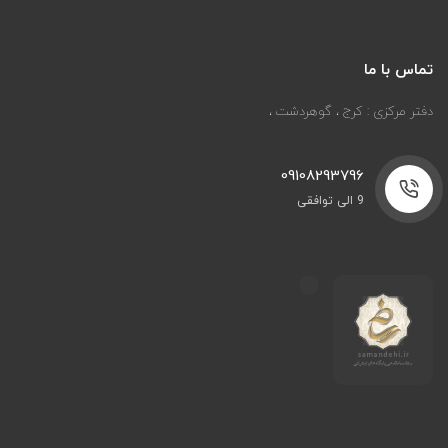
تماس با ما
دفتر مرکزی : کرج ، گوهردشت ،
09108293796
9 الی توافقی