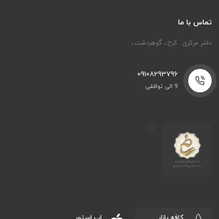
تماس با ما
دفتر مرکزی : کرج ، گوهردشت ،
09108293796
9 الی توافقی
کافه بازار
اپ استور