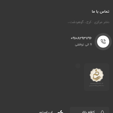
تماس با ما
دفتر مرکزی : کرج ، گوهردشت ،
09108293796
9 الی توافقی
کافه بازار
اپ استور