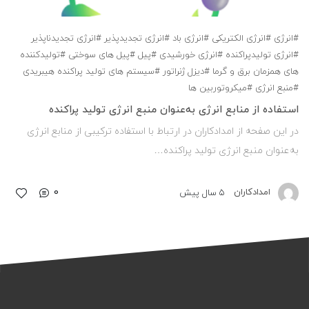
#انرژی
#انرژی الکتریکی
#انرژی باد
#انرژی تجدیدپذیر
#انرژی تجدیدناپذیر
#انرژی تولیدپراکنده
#انرژی خورشیدی
#پیل
#پیل های سوختی
#تولیدکننده
های همزمان برق و گرما
#دیزل ژنراتور
#سیستم های تولید پراکنده هیبریدی
#منبع انرژی
#میکروتوربین ها
اﺳﺘﻔﺎده از ﻣﻨﺎﺑﻊ اﻧﺮژی ﺑﻪﻋﻨﻮان ﻣﻨﺒﻊ اﻧﺮژی ﺗﻮﻟﻴﺪ ﭘﺮاﻛﻨﺪه
در این صفحه از امدادکاران در ارتباط با اﺳﺘﻔﺎده ﺗﺮکیبی از ﻣﻨﺎﺑﻊ اﻧﺮژی
ﺑﻪﻋﻨﻮان ﻣﻨﺒﻊ اﻧﺮژی ﺗﻮﻟﻴﺪ ﭘﺮاﻛﻨﺪه…
0
امدادکاران
5 سال پیش