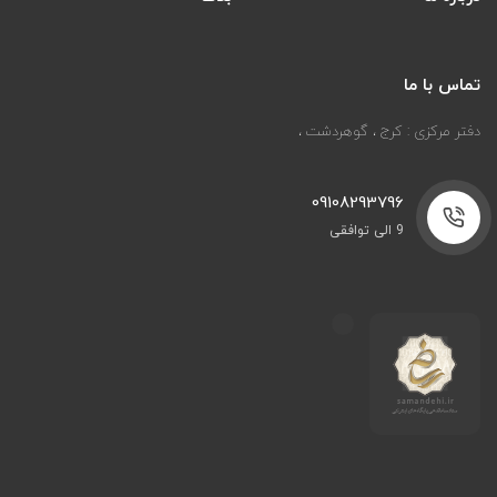
تماس با ما
دفتر مرکزی : کرج ، گوهردشت ،
09108293796
9 الی توافقی