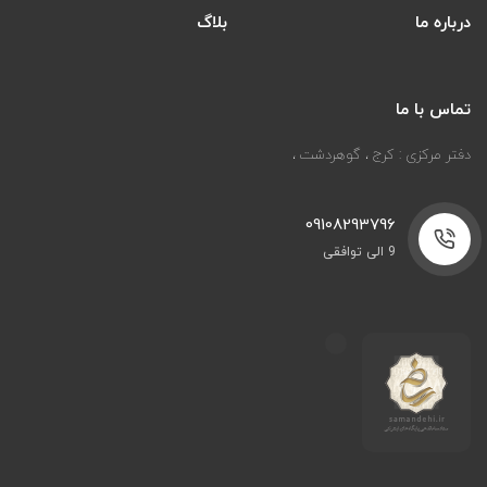
درباره ما
بلاگ
تماس با ما
دفتر مرکزی : کرج ، گوهردشت ،
09108293796
9 الی توافقی