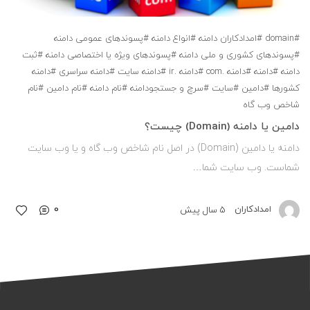
#domain
#امدادکاران دامنه
#انواع دامنه
#پسوندهای عمومی دامنه
#پسوندهای کشوری و ملی دامنه
#پسوندهای ویژه یا اختصاصی دامنه
#ثبت
دامنه
#دامنه
#دامنه .com
#دامنه .ir
#دامنه سایت
#دامنه سراسری
#دامنه
کشورها
#دامین
#سایت
#سرچ و جستجودامنه
#نام دامنه
#نام دامین
#نام
شاخص وب گاه
دامین یا دامنه (Domain) چیست؟
دامنه یا دامین (Domain) در اصل نام شاخص وب گاه و یا وب سایت
شماست. وب سایت شما…
0
امدادکاران
5 سال پیش