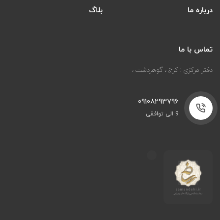
درباره ما
بلاگ
تماس با ما
دفتر مرکزی : کرج ، گوهردشت ،
09108293796
9 الی توافقی