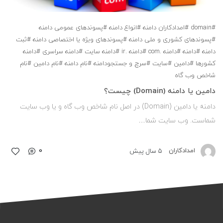
#domain
#امدادکاران دامنه
#انواع دامنه
#پسوندهای عمومی دامنه
#پسوندهای کشوری و ملی دامنه
#پسوندهای ویژه یا اختصاصی دامنه
#ثبت
دامنه
#دامنه
#دامنه .com
#دامنه .ir
#دامنه سایت
#دامنه سراسری
#دامنه
کشورها
#دامین
#سایت
#سرچ و جستجودامنه
#نام دامنه
#نام دامین
#نام
شاخص وب گاه
دامین یا دامنه (Domain) چیست؟
دامنه یا دامین (Domain) در اصل نام شاخص وب گاه و یا وب سایت
شماست. وب سایت شما…
0
امدادکاران
5 سال پیش