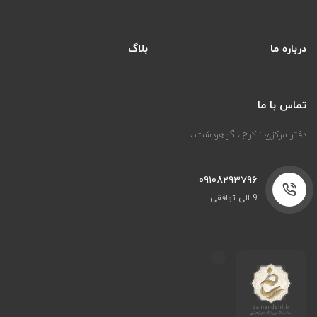
درباره ما
بلاگ
تماس با ما
دفتر مرکزی : کرج ، گوهردشت ،
09108293796
9 الی توافقی