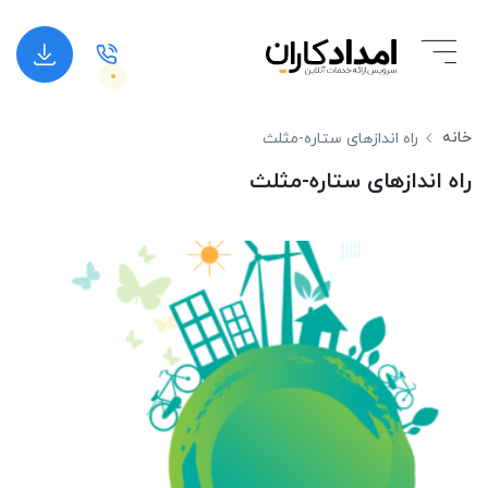
خانه
راه اﻧﺪازﻫﺎی ﺳﺘﺎره-ﻣﺜﻠﺚ
راه اﻧﺪازﻫﺎی ﺳﺘﺎره-ﻣﺜﻠﺚ