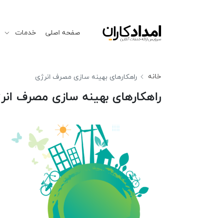
صفحه اصلی
خدمات
خانه
راﻫﻜﺎرﻫﺎی ﺑﻬﻴﻨﻪ ﺳﺎزی ﻣﺼﺮف اﻧﺮژی
راﻫﻜﺎرﻫﺎی ﺑﻬﻴﻨﻪ ﺳﺎزی ﻣﺼﺮف اﻧﺮ