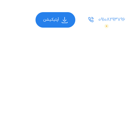
09108293796
أپلیکیشن