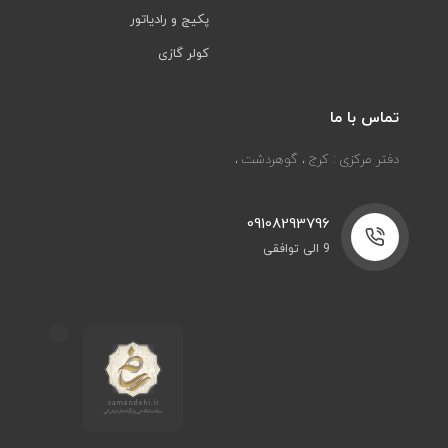
پکیج و رادیاتور
کولر گازی
تماس با ما
دفتر مرکزی : کرج ، گوهردشت ،
09108293796
9 الی توافقی