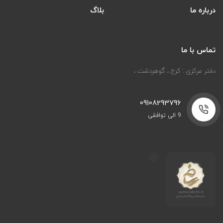
درباره ما
بلاگ
تماس با ما
دفتر مرکزی : کرج ، گوهردشت ،
09108293796
9 الی توافقی