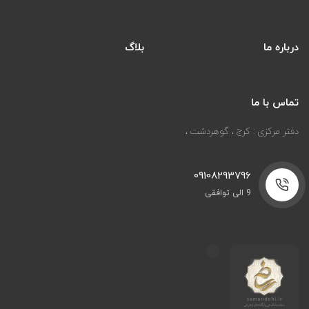
درباره ما
بلاگ
تماس با ما
دفتر مرکزی : کرج ، گوهردشت ،
09108293796
9 الی توافقی