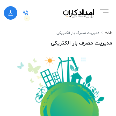
خانه
ﻣﺪﻳﺮﻳﺖ ﻣﺼﺮف ﺑﺎر اﻟﻜﺘﺮیکی
ﻣﺪﻳﺮﻳﺖ ﻣﺼﺮف ﺑﺎر اﻟﻜﺘﺮیکی