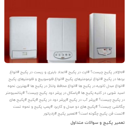
#cpuدر پکیج چیست؟
#ارت در پکیج
#اعداد باینری و ریست در پکیج
#انواع
بردها در پکیج
#انواع ترمومترهای پکیج
#انواع فلوسوییچ و فلومترهای پکیج
#انواع مبدل ثانویه در پکیج ها
#انواع محافظ ولتاژ در پکیج ها
#بهترین نحوه
اسید شویی در کلیه پکیج ها
#پاسکال در پرشر دود پکیج چیست؟
#پتانسیومتر
در پکیج چیست؟
#پرشر آب در پکیج
#پرشر دود در پکیج
#پکیج
#پکیج های
چگالشی چیست؟
#پکیج های دو مبدل و کاربرد
#پمپ پکیج و نحوه تست
#تست فن پکیج چگونه است؟
#تعمیر پکیج
#رادیاتور
تعمیر پکیج و سوالات متداول