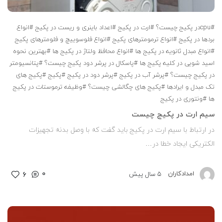
#cpuدر پکیج چیست؟
#ارت در پکیج
#اعداد باینری و ریست در پکیج
#انواع
بردها در پکیج
#انواع ترمومترهای پکیج
#انواع فلوسوییچ و فلومترهای پکیج
#انواع مبدل ثانویه در پکیج ها
#انواع محافظ ولتاژ در پکیج ها
#بهترین نحوه
اسید شویی در کلیه پکیج ها
#پاسکال در پرشر دود پکیج چیست؟
#پتانسیومتر
در پکیج چیست؟
#پرشر آب در پکیج
#پرشر دود در پکیج
#پکیج
#پکیج های
تک مبدل و ایرادها
#پکیج های چگالشی چیست؟
#وظیفه ترموستات در پکیج
ها
#ونتوری در پکیج
سیم ارت در پکیج چیست
در ارتباط با سیم ارت در پکیج باید گفت که با وصل بدنه تجهیزات
الکتریکی ایجاد خطا در…
0
امدادکاران
5 سال پیش
6